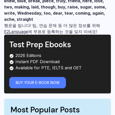
knew, blue, break, piece, truly, friend, here, lose,
two, making, laid, though, buy, raise, sugar, some,
write, Wednesday, too, dear, tear, coming, again,
ache, straight
행운을 빕니다! 팁, 연습 문제 등 더 많은 정보를 위해
E2Language
에 무료로 등록하는 것을 잊지 마세요!
Test Prep Ebooks
2026 Editions
Instant PDF Download
Available for PTE, IELTS and OET
BUY YOUR E-BOOK NOW
Most Popular Posts