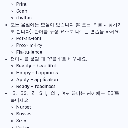
Print
Scan
rhythm
모든
음절
에는
모음
이 있습니다 (때로는 ‘Y’를 사용하기
도 합니다). 단어를 구성 요소로 나누는 연습을 하세요.
Per-sis-tent
Prox-im-i-ty
Fla-tu-lence
접미사를 붙일 때 ‘Y’를 ‘I’로 바꾸세요.
Beaut
y
– beaut
i
ful
Happ
y
– happ
i
ness
Appl
y
– appl
i
cation
Read
y
– read
i
ness
-S, -SS, -Z, -SH, -CH, -X로 끝나는 단어에는 ‘ES’를
붙이세요.
Nurses
Busses
Sizes
Dishes