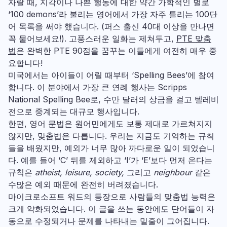
자랄 때, 지각이나 나쁜 행동에 대한 약간 가학적인 벌로
‘100 demons’라 불리는 영어에서 가장 자주 틀리는 100단
어 목록을 써야 했습니다. (퍼스 출신 40대 이상을 만나면
꼭 물어보세요!). 고풍스러운 일화는 제쳐두고,
PTE 맞춤
법
은 완벽한 PTE 90점을 꿈꾸는 이들에게 여전히 매우 중
요합니다!
미국에서는 아이들이 어릴 때부터 ‘Spelling Bees’에 참여
합니다. 이 분야에서 가장 큰 연례 행사는 Scripps
National Spelling Bee로, 수만 달러의 상금을 걸고 텔레비
전으로 중계되는 대규모 행사입니다.
한편, 영어 문법은 원어민에게도 보통 제대로 가르쳐지지
않지만, 맞춤법은 다릅니다. 우리는 지금도 기억하는 규칙
들을 배웠지만, 예외가 너무 많아 까다로운 일이 되었습니
다. 예를 들어 ‘C’ 뒤를 제외하고 ‘I’가 ‘E’보다 먼저 온다는
규칙은
atheist, leisure, society,
그리고
neighbour
같은
수많은 예외 때문에 완전히 버려졌습니다.
마이크로소프트 워드의 등장으로 사람들의 맞춤법 능력은
크게 약화되었습니다. 이 글을 쓰는 동안에도 단어들이 자
동으로 수정되거나 문제를 나타내는 밑줄이 그어집니다.