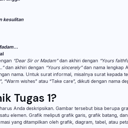
n kesulitan
r Madam…
al
dengan
“Dear Sir or Madam”
dan akhiri dengan
“Yours faithfu
…”
dan akhiri dengan
“Yours sincerely”
dan nama lengkap 
ngan nama. Untuk surat informal, misalnya surat kepada t
”
,
“Warm wishes”
atau
“Take care”
, diikuti dengan nama d
ik Tugas 1?
arus Anda deskripsikan. Gambar tersebut bisa berupa graf
i satu elemen. Grafik meliputi grafik garis, grafik batang, dan
masi yang ditampilkan oleh grafik, diagram, tabel, atau pet