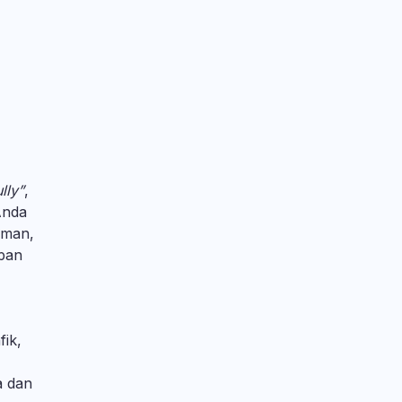
lly”
,
Anda
eman,
epan
ik,
a dan