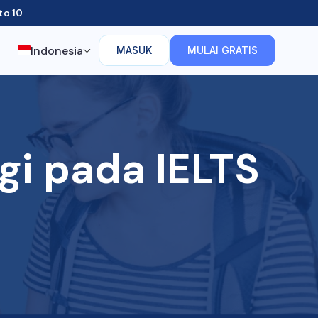
to 10
Indonesia
g
MASUK
MULAI GRATIS
gi pada IELTS