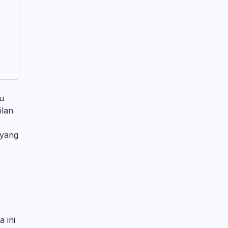
lu
ilan
 yang
 ini