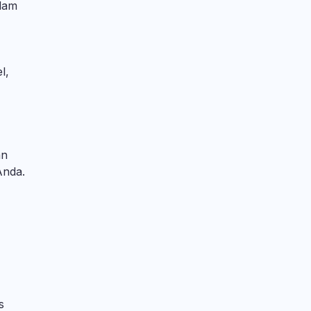
lam
l,
an
Anda.
s