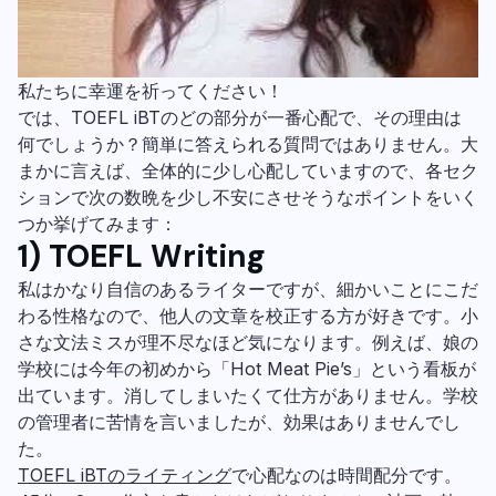
私たちに幸運を祈ってください！
では、TOEFL iBTのどの部分が一番心配で、その理由は
何でしょうか？簡単に答えられる質問ではありません。大
まかに言えば、全体的に少し心配していますので、各セク
ションで次の数晩を少し不安にさせそうなポイントをいく
つか挙げてみます：
1) TOEFL Writing
私はかなり自信のあるライターですが、細かいことにこだ
わる性格なので、他人の文章を校正する方が好きです。小
さな文法ミスが理不尽なほど気になります。例えば、娘の
学校には今年の初めから「Hot Meat Pie’s」という看板が
出ています。消してしまいたくて仕方がありません。学校
の管理者に苦情を言いましたが、効果はありませんでし
た。
TOEFL iBTのライティング
で心配なのは時間配分です。