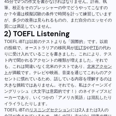
45分で2つの作文を書かなければなりません。計画、執
筆、校正をそのプレッシャーの中でどうやってこなすの
か？今週は模擬試験の条件で時間を計って練習しています
が、多少の改善は見られるものの、まだ自分のエッセイの
質には満足していません。
2) TOEFL Listening
TOEFL iBTは以前のテストよりも「国際的」です。以前
の投稿で、オーストラリアの移民局が
IELTS
や
PTE
の代わ
りに受け入れていることを書きました。これにより、テス
ト内で聞かれるアクセントの種類が増えました。それで
も、これは間違いなく北米のテストであり、
北米アクセン
ト
が満載です。テレビや映画、音楽を通じてこれらのアク
セントに慣れているため、話している内容を理解するのは
大きな挑戦ではありません。それでも、私はクイーンズイ
ングリッシュ（大文字は意図的です！）のネイティブスピ
ーカーであり、いくつかの「アメリカ英語」は混乱したり
イライラしたりします。
TOEFL iBTの
リスニング
セクション
には2人または3人の
会話が含まれているため、彼らの話し方が少し頭痛の種に