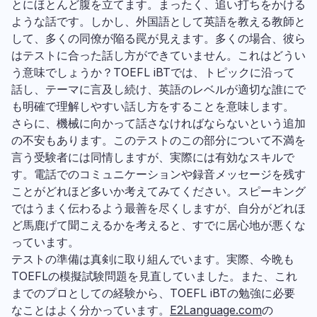
とにほとんど腹を立てます。まったく、追い打ちをかける
ような話です。しかし、外国語として英語を教える教師と
して、多くの同僚が陥る罠が見えます。多くの場合、彼ら
はテストに合った話し方ができていません。これはどうい
う意味でしょうか？TOEFL iBTでは、トピックに沿って
話し、テーマに言及し続け、英語のレベルが適切な誰にで
も明確で理解しやすい話し方をすることを意味します。
さらに、機械に向かって話さなければならないという追加
の不安もあります。このテストのこの部分について不満を
言う受験者には同情しますが、実際には有効なスキルで
す。電話でのコミュニケーションや録音メッセージを残す
ことがどれほど多いか考えてみてください。スピーキング
ではうまく伝わるよう最善を尽くしますが、自分がどれほ
ど馬鹿げて聞こえるかを考えると、すでに居心地が悪くな
っています。
テストの準備は真剣に取り組んでいます。実際、今晩も
TOEFLの模擬試験問題を見直していました。また、これ
までのプロとしての経験から、TOEFL iBTの勉強に必要
なことはよく分かっています。
E2Language.com
の