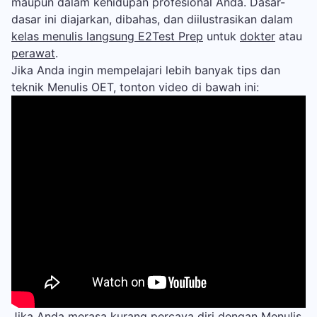
maupun dalam kehidupan profesional Anda. Dasar-
dasar ini diajarkan, dibahas, dan diilustrasikan dalam
kelas menulis langsung E2Test Prep
untuk
dokter
atau
perawat
.
Jika Anda ingin mempelajari lebih banyak tips dan
teknik Menulis OET, tonton video di bawah ini:
Jika Anda merasa kurang percaya diri dengan Menulis